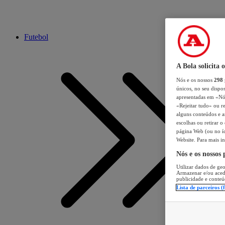
Futebol
A Bola solicita 
Nós e os nossos
298
únicos, no seu dispos
apresentadas em «Nós 
«Rejeitar tudo» ou re
alguns conteúdos e an
escolhas ou retirar 
página Web (ou no íc
Website. Para mais in
Nós e os nossos
Utilizar dados de geo
Armazenar e/ou aced
publicidade e conteú
Lista de parceiros (