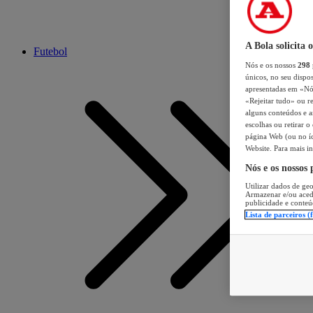
A Bola solicita 
Futebol
Nós e os nossos
298
únicos, no seu dispos
apresentadas em «Nós 
«Rejeitar tudo» ou re
alguns conteúdos e an
escolhas ou retirar 
página Web (ou no íc
Website. Para mais in
Nós e os nossos
Utilizar dados de geo
Armazenar e/ou aced
publicidade e conteú
Lista de parceiros (