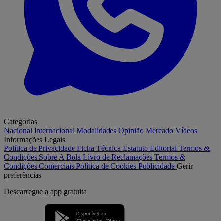
Categorias
Nacional
Internacional
Modalidades
Opinião
Mercado
Vídeos
Informações Legais
Política de Privacidade
Ficha Técnica
Estatuto Editorial
Termos &
Condições
Sobre A Bola
Livro de Reclamações
Termos &
Condições Comerciais
Política de Cookies
Publicidade
Gerir
preferências
Descarregue a
app gratuita