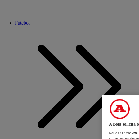
Futebol
A Bola solicita 
Nós e os nossos
298
únicos, no seu dispos