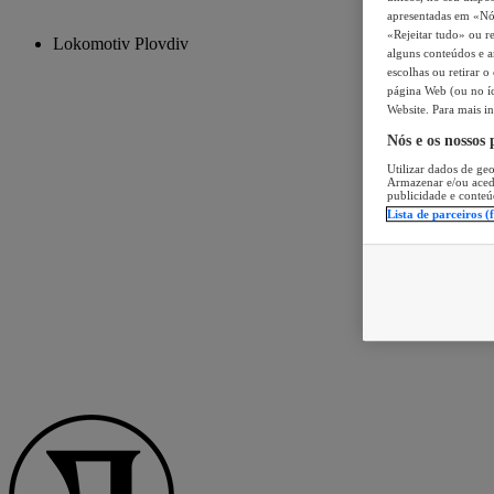
apresentadas em «Nós 
«Rejeitar tudo» ou re
Lokomotiv Plovdiv
alguns conteúdos e an
escolhas ou retirar 
página Web (ou no íc
Website. Para mais in
Nós e os nossos
Utilizar dados de geo
Armazenar e/ou aced
publicidade e conteú
Lista de parceiros (