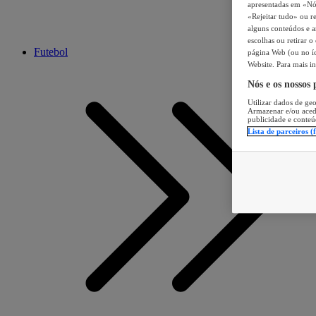
apresentadas em «Nós 
«Rejeitar tudo» ou re
alguns conteúdos e an
escolhas ou retirar 
Futebol
página Web (ou no íc
Website. Para mais in
Nós e os nossos
Utilizar dados de geo
Armazenar e/ou aced
publicidade e conteú
Lista de parceiros (