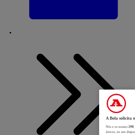
A Bola solicita 
Nós e os nossos
298
únicos, no seu dispos