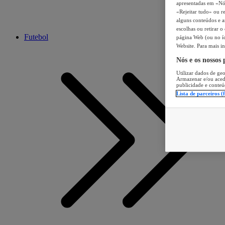
apresentadas em «Nós 
«Rejeitar tudo» ou re
alguns conteúdos e an
escolhas ou retirar 
Futebol
página Web (ou no íc
Website. Para mais in
Nós e os nossos
Utilizar dados de geo
Armazenar e/ou aced
publicidade e conteú
Lista de parceiros (