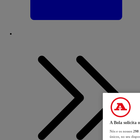
A Bola solicita 
Nós e os nossos
298
únicos, no seu dispos