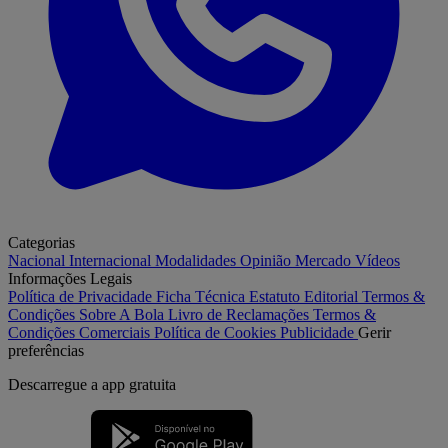
Categorias
Nacional
Internacional
Modalidades
Opinião
Mercado
Vídeos
Informações Legais
Política de Privacidade
Ficha Técnica
Estatuto Editorial
Termos &
Condições
Sobre A Bola
Livro de Reclamações
Termos &
Condições Comerciais
Política de Cookies
Publicidade
Gerir
preferências
Descarregue a
app gratuita