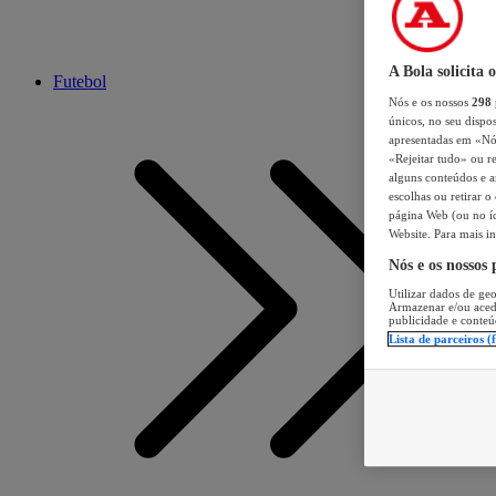
A Bola solicita 
Futebol
Nós e os nossos
298
únicos, no seu dispos
apresentadas em «Nós 
«Rejeitar tudo» ou re
alguns conteúdos e an
escolhas ou retirar 
página Web (ou no íc
Website. Para mais in
Nós e os nossos
Utilizar dados de geo
Armazenar e/ou aced
publicidade e conteú
Lista de parceiros (