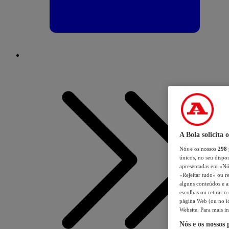
A Bola solicita 
Nós e os nossos
298
únicos, no seu dispos
apresentadas em «Nós 
«Rejeitar tudo» ou re
alguns conteúdos e an
escolhas ou retirar 
página Web (ou no íc
Website. Para mais in
Nós e os nossos