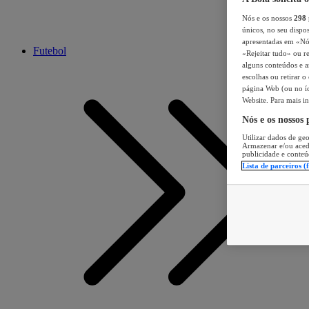
Nós e os nossos
298
únicos, no seu dispos
apresentadas em «Nós 
Futebol
«Rejeitar tudo» ou re
alguns conteúdos e an
escolhas ou retirar 
página Web (ou no íc
Website. Para mais in
Nós e os nossos
Utilizar dados de geo
Armazenar e/ou aced
publicidade e conteú
Lista de parceiros (