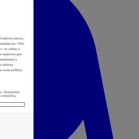
icadores únicos,
esentadas em «Nós
o» ou retirar o
s e anúncios que
sentimento a
e inferior
a nossa política
ção. Armazenar
 conteúdos,