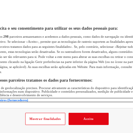
icita o seu consentimento para utilizar os seus dados pessoais para:
sos
298
parceiros armazenamos e acedemos a dados pessoais, como dados de navegação ou identif
itivo. Se selecionar «Aceito», permite que as tecnologias de rastreio suportem as finalidades apr
rceiros tratamos dados para as seguintes finalidades». Se, pelo contrário, selecionar «Rejeitar tud
ento, estas tecnologias serão desativadas. Se os rastreadores forem desativados, alguns conteúdo
 ser tão relevantes para si. Pode voltar a este menu para alterar as suas escolhas ou retirar o con
nto clicando na ligação Gerir preferências na parte inferior da página Web (ou no ícone na part
ágina, se aplicável). As suas escolhas serão aplicadas em Website. Para mais informação, consulte 
e.
ossos parceiros tratamos os dados para fornecermos:
 de geolocalização precisos. Procurar ativamente as características do dispositivo para identifica
 informações num dispositivo. Publicidade e conteúdos personalizados, medição de publicidade e
diência e desenvolvimento de serviços.
eiros (fornecedores)
Mostrar finalidades
Aceito