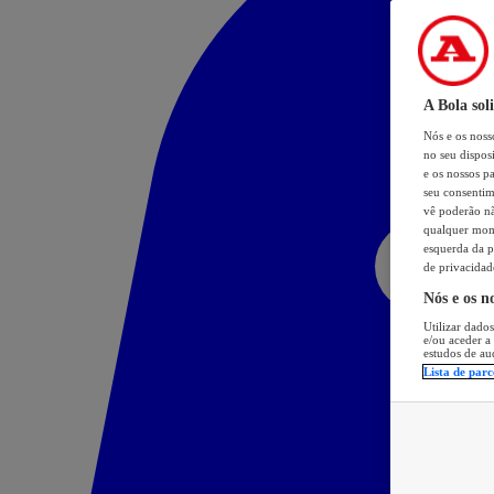
A Bola sol
Nós e os nos
no seu dispos
e os nossos pa
seu consentim
vê poderão não
qualquer mome
esquerda da p
de privacidad
Nós e os n
Utilizar dados
e/ou aceder a
estudos de au
Lista de parc