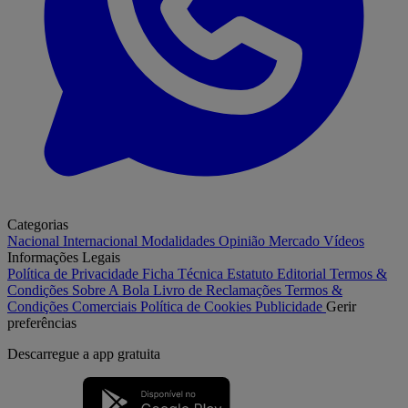
Categorias
Nacional
Internacional
Modalidades
Opinião
Mercado
Vídeos
Informações Legais
Política de Privacidade
Ficha Técnica
Estatuto Editorial
Termos &
Condições
Sobre A Bola
Livro de Reclamações
Termos &
Condições Comerciais
Política de Cookies
Publicidade
Gerir
preferências
Descarregue a
app gratuita