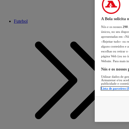
A Bola solicita 
Futebol
Nós e os nossos
298
únicos, no seu dispos
apresentadas em «Nós 
«Rejeitar tudo» ou re
alguns conteúdos e an
escolhas ou retirar 
página Web (ou no íc
Website. Para mais in
Nós e os nossos
Utilizar dados de geo
Armazenar e/ou aced
publicidade e conteú
Lista de parceiros (