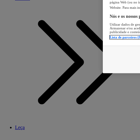
página Web (ou no íc
Website. Para mais in
Nós e os nossos
Utilizar dados de geo
Armazenar e/ou aced
publicidade e conteú
Lista de parceiros (
Leça