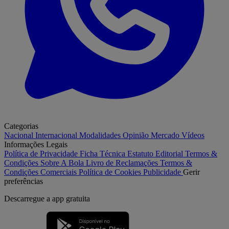
Categorias
Nacional
Internacional
Modalidades
Opinião
Mercado
Vídeos
Informações Legais
Política de Privacidade
Ficha Técnica
Estatuto Editorial
Termos &
Condições
Sobre A Bola
Livro de Reclamações
Termos &
Condições Comerciais
Política de Cookies
Publicidade
Gerir
preferências
Descarregue a
app gratuita