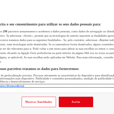
icita o seu consentimento para utilizar os seus dados pessoais para:
sos
298
parceiros armazenamos e acedemos a dados pessoais, como dados de navegação ou identif
itivo. Se selecionar «Aceito», permite que as tecnologias de rastreio suportem as finalidades apr
rceiros tratamos dados para as seguintes finalidades». Se, pelo contrário, selecionar «Rejeitar tud
ento, estas tecnologias serão desativadas. Se os rastreadores forem desativados, alguns conteúdo
 ser tão relevantes para si. Pode voltar a este menu para alterar as suas escolhas ou retirar o con
nto clicando na ligação Gerir preferências na parte inferior da página Web (ou no ícone na part
ágina, se aplicável). As suas escolhas serão aplicadas em Website. Para mais informação, consulte 
e.
ossos parceiros tratamos os dados para fornecermos:
 de geolocalização precisos. Procurar ativamente as características do dispositivo para identifica
 informações num dispositivo. Publicidade e conteúdos personalizados, medição de publicidade e
diência e desenvolvimento de serviços.
eiros (fornecedores)
Mostrar finalidades
Aceito