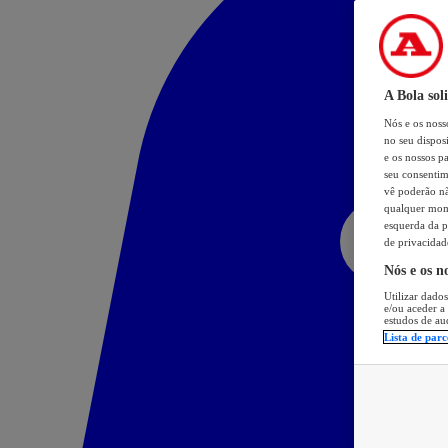
A Bola sol
Nós e os nos
no seu dispos
e os nossos pa
seu consentim
vê poderão não
qualquer mome
esquerda da p
de privacidad
Nós e os n
Utilizar dados
e/ou aceder a
estudos de au
Lista de parc