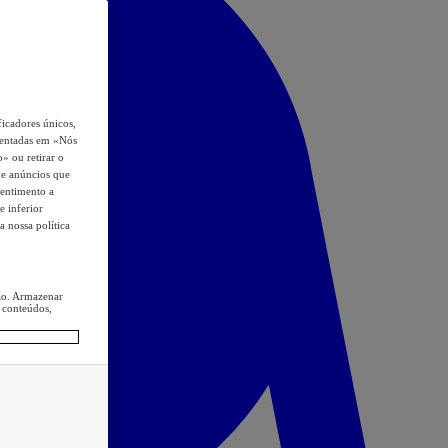
icadores únicos,
esentadas em «Nós
o» ou retirar o
s e anúncios que
sentimento a
e inferior
a nossa política
ção. Armazenar
 conteúdos,