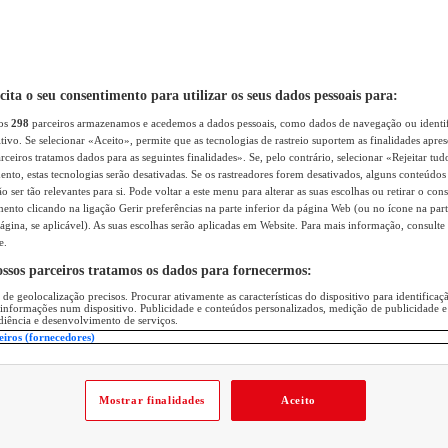
icita o seu consentimento para utilizar os seus dados pessoais para:
sos
298
parceiros armazenamos e acedemos a dados pessoais, como dados de navegação ou identif
itivo. Se selecionar «Aceito», permite que as tecnologias de rastreio suportem as finalidades apr
rceiros tratamos dados para as seguintes finalidades». Se, pelo contrário, selecionar «Rejeitar tud
ento, estas tecnologias serão desativadas. Se os rastreadores forem desativados, alguns conteúdo
 ser tão relevantes para si. Pode voltar a este menu para alterar as suas escolhas ou retirar o con
nto clicando na ligação Gerir preferências na parte inferior da página Web (ou no ícone na part
ágina, se aplicável). As suas escolhas serão aplicadas em Website. Para mais informação, consulte 
e.
ossos parceiros tratamos os dados para fornecermos:
 de geolocalização precisos. Procurar ativamente as características do dispositivo para identifica
 informações num dispositivo. Publicidade e conteúdos personalizados, medição de publicidade e
diência e desenvolvimento de serviços.
eiros (fornecedores)
Mostrar finalidades
Aceito