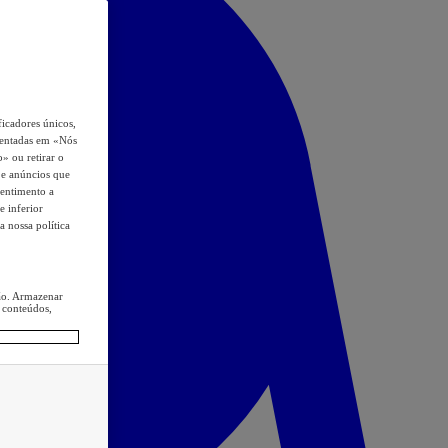
icadores únicos,
esentadas em «Nós
o» ou retirar o
s e anúncios que
sentimento a
e inferior
a nossa política
ção. Armazenar
 conteúdos,