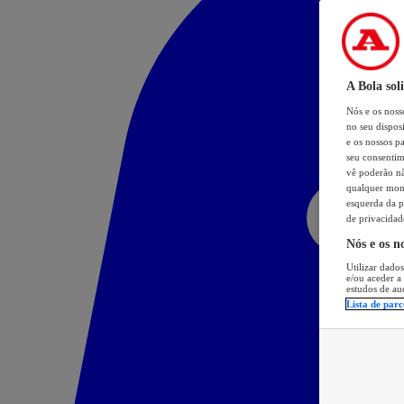
A Bola sol
Nós e os nos
no seu dispos
e os nossos pa
seu consentim
vê poderão não
qualquer mome
esquerda da p
de privacidad
Nós e os n
Utilizar dados
e/ou aceder a
estudos de au
Lista de parc