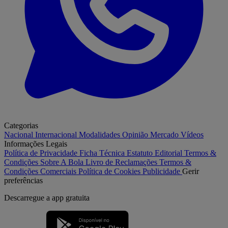
Categorias
Nacional
Internacional
Modalidades
Opinião
Mercado
Vídeos
Informações Legais
Política de Privacidade
Ficha Técnica
Estatuto Editorial
Termos &
Condições
Sobre A Bola
Livro de Reclamações
Termos &
Condições Comerciais
Política de Cookies
Publicidade
Gerir
preferências
Descarregue a
app gratuita