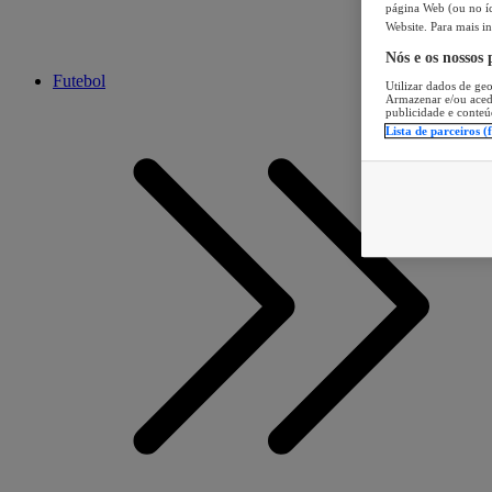
página Web (ou no íc
Website. Para mais in
Nós e os nossos
Futebol
Utilizar dados de geo
Armazenar e/ou aced
publicidade e conteú
Lista de parceiros (