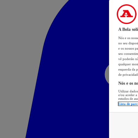
A Bola sol
Nós e os nos
no seu dispos
e os nossos pa
seu consentim
vê poderão não
qualquer mome
esquerda da p
de privacidad
Nós e os n
Utilizar dados
e/ou aceder a
estudos de au
Lista de parc