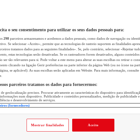
icita o seu consentimento para utilizar os seus dados pessoais para:
sos
298
parceiros armazenamos e acedemos a dados pessoais, como dados de navegação ou identif
itivo. Se selecionar «Aceito», permite que as tecnologias de rastreio suportem as finalidades apr
rceiros tratamos dados para as seguintes finalidades». Se, pelo contrário, selecionar «Rejeitar tud
ento, estas tecnologias serão desativadas. Se os rastreadores forem desativados, alguns conteúdo
 ser tão relevantes para si. Pode voltar a este menu para alterar as suas escolhas ou retirar o con
nto clicando na ligação Gerir preferências na parte inferior da página Web (ou no ícone na part
ágina, se aplicável). As suas escolhas serão aplicadas em Website. Para mais informação, consulte 
e.
ossos parceiros tratamos os dados para fornecermos:
 de geolocalização precisos. Procurar ativamente as características do dispositivo para identifica
 informações num dispositivo. Publicidade e conteúdos personalizados, medição de publicidade e
diência e desenvolvimento de serviços.
eiros (fornecedores)
Mostrar finalidades
Aceito