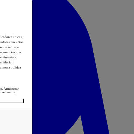
icadores únicos,
esentadas em «Nós
o» ou retirar o
s e anúncios que
sentimento a
e inferior
a nossa política
ção. Armazenar
 conteúdos,