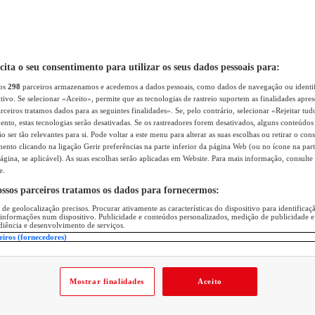
icita o seu consentimento para utilizar os seus dados pessoais para:
sos
298
parceiros armazenamos e acedemos a dados pessoais, como dados de navegação ou identif
itivo. Se selecionar «Aceito», permite que as tecnologias de rastreio suportem as finalidades apr
rceiros tratamos dados para as seguintes finalidades». Se, pelo contrário, selecionar «Rejeitar tud
ento, estas tecnologias serão desativadas. Se os rastreadores forem desativados, alguns conteúdo
 ser tão relevantes para si. Pode voltar a este menu para alterar as suas escolhas ou retirar o con
nto clicando na ligação Gerir preferências na parte inferior da página Web (ou no ícone na part
ágina, se aplicável). As suas escolhas serão aplicadas em Website. Para mais informação, consulte 
e.
ossos parceiros tratamos os dados para fornecermos:
 de geolocalização precisos. Procurar ativamente as características do dispositivo para identifica
 informações num dispositivo. Publicidade e conteúdos personalizados, medição de publicidade e
diência e desenvolvimento de serviços.
eiros (fornecedores)
Mostrar finalidades
Aceito