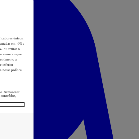
icadores únicos,
esentadas em «Nós
o» ou retirar o
s e anúncios que
sentimento a
e inferior
a nossa política
ção. Armazenar
 conteúdos,