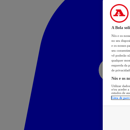
A Bola sol
Nós e os nos
no seu dispos
e os nossos pa
seu consentim
vê poderão não
qualquer mome
esquerda da p
de privacidad
Nós e os n
Utilizar dados
e/ou aceder a
estudos de au
Lista de parc