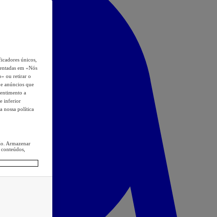
icadores únicos,
esentadas em «Nós
o» ou retirar o
s e anúncios que
sentimento a
e inferior
a nossa política
ção. Armazenar
 conteúdos,