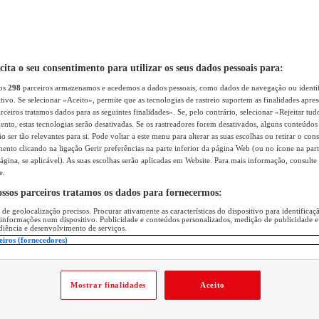
icita o seu consentimento para utilizar os seus dados pessoais para:
sos
298
parceiros armazenamos e acedemos a dados pessoais, como dados de navegação ou identif
itivo. Se selecionar «Aceito», permite que as tecnologias de rastreio suportem as finalidades apr
rceiros tratamos dados para as seguintes finalidades». Se, pelo contrário, selecionar «Rejeitar tud
ento, estas tecnologias serão desativadas. Se os rastreadores forem desativados, alguns conteúdo
 ser tão relevantes para si. Pode voltar a este menu para alterar as suas escolhas ou retirar o con
nto clicando na ligação Gerir preferências na parte inferior da página Web (ou no ícone na part
ágina, se aplicável). As suas escolhas serão aplicadas em Website. Para mais informação, consulte 
e.
ossos parceiros tratamos os dados para fornecermos:
 de geolocalização precisos. Procurar ativamente as características do dispositivo para identifica
 informações num dispositivo. Publicidade e conteúdos personalizados, medição de publicidade e
diência e desenvolvimento de serviços.
eiros (fornecedores)
Mostrar finalidades
Aceito