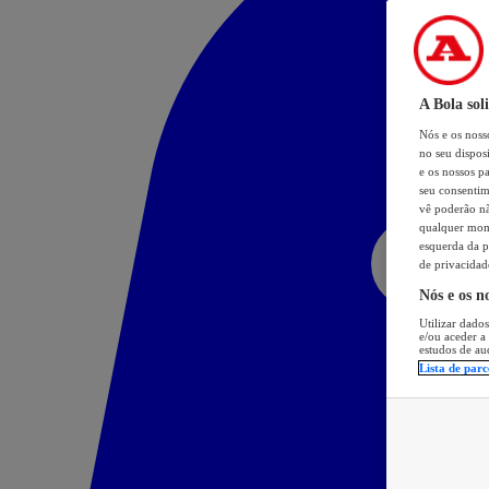
A Bola sol
Nós e os nos
no seu dispos
e os nossos pa
seu consentim
vê poderão não
qualquer mome
esquerda da p
de privacidad
Nós e os n
Utilizar dados
e/ou aceder a
estudos de au
Lista de parc