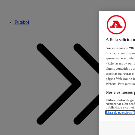
Futebol
A Bola solicita 
Nós e os nossos
298
únicos, no seu dispos
apresentadas em «Nós 
«Rejeitar tudo» ou re
alguns conteúdos e an
escolhas ou retirar 
página Web (ou no íc
Website. Para mais in
Nós e os nossos
Utilizar dados de geo
Armazenar e/ou aced
publicidade e conteú
Lista de parceiros (