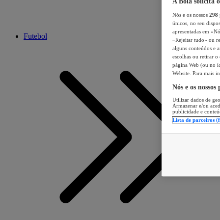
A Bola solicita 
Nós e os nossos
298
únicos, no seu dispos
apresentadas em «Nós 
Futebol
«Rejeitar tudo» ou re
alguns conteúdos e an
escolhas ou retirar 
página Web (ou no íc
Website. Para mais in
Nós e os nossos
Utilizar dados de geo
Armazenar e/ou aced
publicidade e conteú
Lista de parceiros (