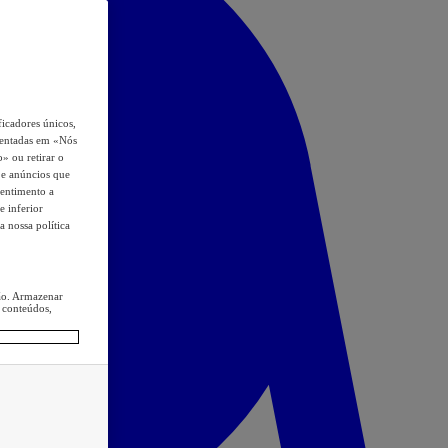
icadores únicos,
esentadas em «Nós
o» ou retirar o
s e anúncios que
sentimento a
e inferior
a nossa política
ção. Armazenar
 conteúdos,