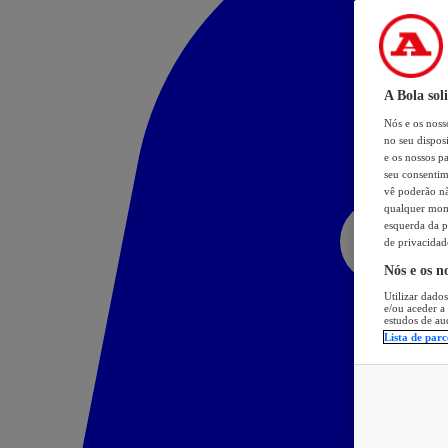
A Bola sol
Nós e os nos
no seu dispos
e os nossos pa
seu consentim
vê poderão não
qualquer mome
esquerda da p
de privacidad
Nós e os n
Utilizar dados
e/ou aceder a
estudos de au
Lista de parc