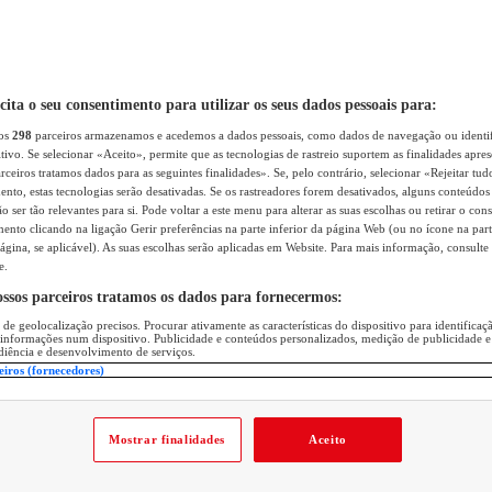
icita o seu consentimento para utilizar os seus dados pessoais para:
sos
298
parceiros armazenamos e acedemos a dados pessoais, como dados de navegação ou identif
itivo. Se selecionar «Aceito», permite que as tecnologias de rastreio suportem as finalidades apr
rceiros tratamos dados para as seguintes finalidades». Se, pelo contrário, selecionar «Rejeitar tud
ento, estas tecnologias serão desativadas. Se os rastreadores forem desativados, alguns conteúdo
 ser tão relevantes para si. Pode voltar a este menu para alterar as suas escolhas ou retirar o con
nto clicando na ligação Gerir preferências na parte inferior da página Web (ou no ícone na part
ágina, se aplicável). As suas escolhas serão aplicadas em Website. Para mais informação, consulte 
e.
ossos parceiros tratamos os dados para fornecermos:
 de geolocalização precisos. Procurar ativamente as características do dispositivo para identifica
 informações num dispositivo. Publicidade e conteúdos personalizados, medição de publicidade e
diência e desenvolvimento de serviços.
eiros (fornecedores)
Mostrar finalidades
Aceito