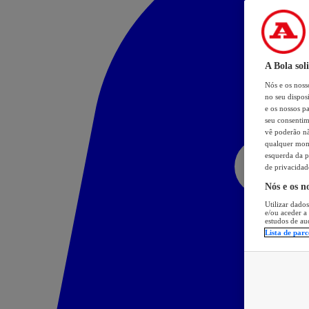
A Bola sol
Nós e os nos
no seu dispos
e os nossos pa
seu consentim
vê poderão não
qualquer mome
esquerda da p
de privacidad
Nós e os n
Utilizar dados
e/ou aceder a
estudos de au
Lista de parc