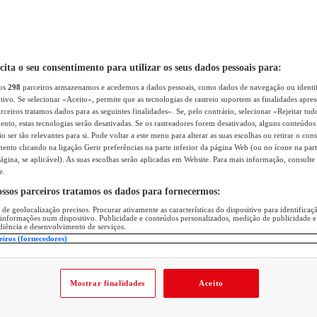
icita o seu consentimento para utilizar os seus dados pessoais para:
sos
298
parceiros armazenamos e acedemos a dados pessoais, como dados de navegação ou identif
itivo. Se selecionar «Aceito», permite que as tecnologias de rastreio suportem as finalidades apr
rceiros tratamos dados para as seguintes finalidades». Se, pelo contrário, selecionar «Rejeitar tud
ento, estas tecnologias serão desativadas. Se os rastreadores forem desativados, alguns conteúdo
 ser tão relevantes para si. Pode voltar a este menu para alterar as suas escolhas ou retirar o con
nto clicando na ligação Gerir preferências na parte inferior da página Web (ou no ícone na part
ágina, se aplicável). As suas escolhas serão aplicadas em Website. Para mais informação, consulte 
e.
ossos parceiros tratamos os dados para fornecermos:
 de geolocalização precisos. Procurar ativamente as características do dispositivo para identifica
 informações num dispositivo. Publicidade e conteúdos personalizados, medição de publicidade e
diência e desenvolvimento de serviços.
eiros (fornecedores)
Mostrar finalidades
Aceito