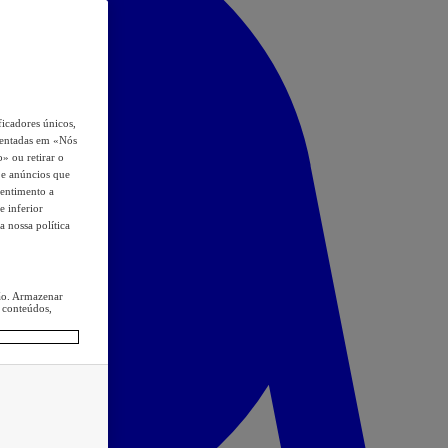
icadores únicos,
esentadas em «Nós
o» ou retirar o
s e anúncios que
sentimento a
e inferior
a nossa política
ção. Armazenar
 conteúdos,