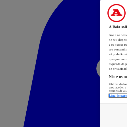
A Bola sol
Nós e os nos
no seu dispos
e os nossos pa
seu consentim
vê poderão não
qualquer mome
esquerda da p
de privacidad
Nós e os n
Utilizar dados
e/ou aceder a
estudos de au
Lista de parc