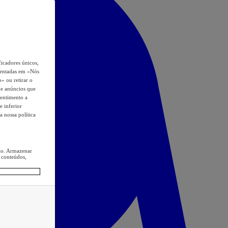
icadores únicos,
esentadas em «Nós
o» ou retirar o
s e anúncios que
sentimento a
e inferior
a nossa política
ção. Armazenar
 conteúdos,