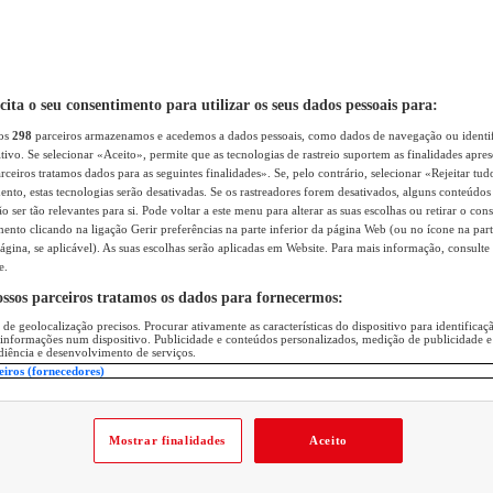
icita o seu consentimento para utilizar os seus dados pessoais para:
sos
298
parceiros armazenamos e acedemos a dados pessoais, como dados de navegação ou identif
itivo. Se selecionar «Aceito», permite que as tecnologias de rastreio suportem as finalidades apr
rceiros tratamos dados para as seguintes finalidades». Se, pelo contrário, selecionar «Rejeitar tud
ento, estas tecnologias serão desativadas. Se os rastreadores forem desativados, alguns conteúdo
 ser tão relevantes para si. Pode voltar a este menu para alterar as suas escolhas ou retirar o con
nto clicando na ligação Gerir preferências na parte inferior da página Web (ou no ícone na part
ágina, se aplicável). As suas escolhas serão aplicadas em Website. Para mais informação, consulte 
e.
ossos parceiros tratamos os dados para fornecermos:
 de geolocalização precisos. Procurar ativamente as características do dispositivo para identifica
 informações num dispositivo. Publicidade e conteúdos personalizados, medição de publicidade e
diência e desenvolvimento de serviços.
eiros (fornecedores)
Mostrar finalidades
Aceito