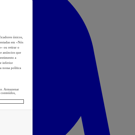
icadores únicos,
esentadas em «Nós
o» ou retirar o
s e anúncios que
sentimento a
e inferior
a nossa política
ção. Armazenar
 conteúdos,