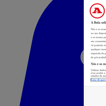
A Bola sol
Nós e os nos
no seu dispos
e os nossos pa
seu consentim
vê poderão não
qualquer mome
esquerda da p
de privacidad
Nós e os n
Utilizar dados
e/ou aceder a
estudos de au
Lista de parc