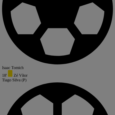
Isaac Tomich
18'
Zé Vítor
Tiago Silva
(P)