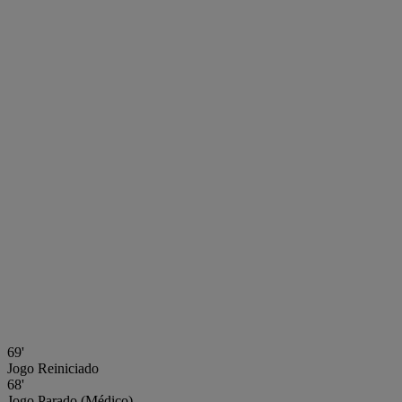
69'
Jogo Reiniciado
68'
Jogo Parado (Médico)