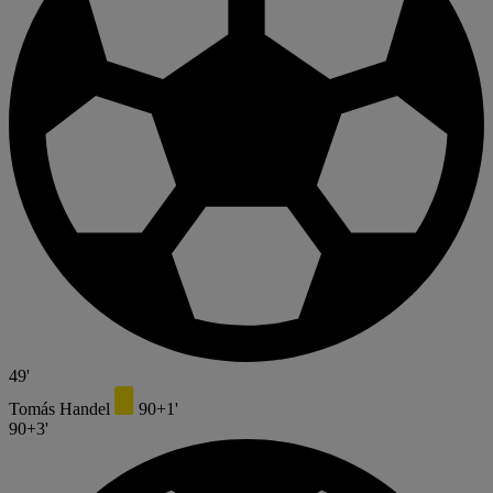
49'
Tomás Handel
90+1'
90+3'