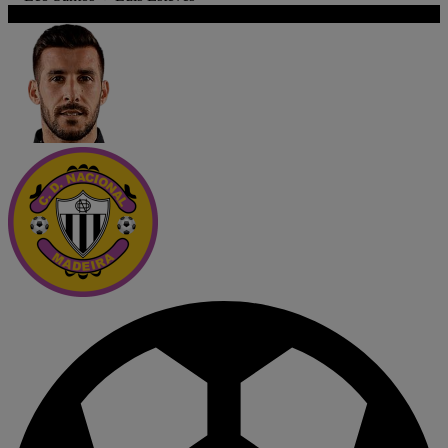
90+3'
Golo