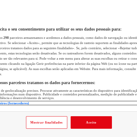
icita o seu consentimento para utilizar os seus dados pessoais para:
sos
298
parceiros armazenamos e acedemos a dados pessoais, como dados de navegação ou identif
itivo. Se selecionar «Aceito», permite que as tecnologias de rastreio suportem as finalidades apr
rceiros tratamos dados para as seguintes finalidades». Se, pelo contrário, selecionar «Rejeitar tud
ento, estas tecnologias serão desativadas. Se os rastreadores forem desativados, alguns conteúdo
 ser tão relevantes para si. Pode voltar a este menu para alterar as suas escolhas ou retirar o con
nto clicando na ligação Gerir preferências na parte inferior da página Web (ou no ícone na part
ágina, se aplicável). As suas escolhas serão aplicadas em Website. Para mais informação, consulte 
e.
ossos parceiros tratamos os dados para fornecermos:
 de geolocalização precisos. Procurar ativamente as características do dispositivo para identifica
 informações num dispositivo. Publicidade e conteúdos personalizados, medição de publicidade e
diência e desenvolvimento de serviços.
eiros (fornecedores)
Mostrar finalidades
Aceito