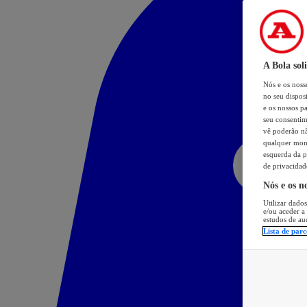
A Bola sol
Nós e os nos
no seu dispos
e os nossos pa
seu consentim
vê poderão não
qualquer mome
esquerda da p
de privacidad
Nós e os n
Utilizar dados
e/ou aceder a
estudos de au
Lista de parc