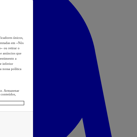
icadores únicos,
esentadas em «Nós
o» ou retirar o
s e anúncios que
sentimento a
e inferior
a nossa política
ção. Armazenar
 conteúdos,