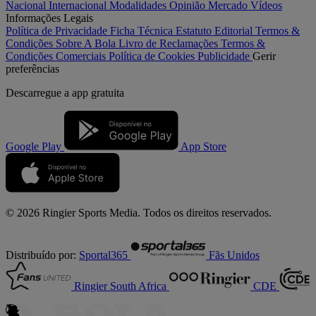
Nacional
Internacional
Modalidades
Opinião
Mercado
Vídeos
Informações Legais
Política de Privacidade
Ficha Técnica
Estatuto Editorial
Termos &
Condições
Sobre A Bola
Livro de Reclamações
Termos &
Condições Comerciais
Política de Cookies
Publicidade
Gerir
preferências
Descarregue a
app gratuita
Google Play
App Store
© 2026 Ringier Sports Media. Todos os direitos reservados.
Distribuído por:
Sportal365
Fãs Unidos
Ringier South Africa
CDE