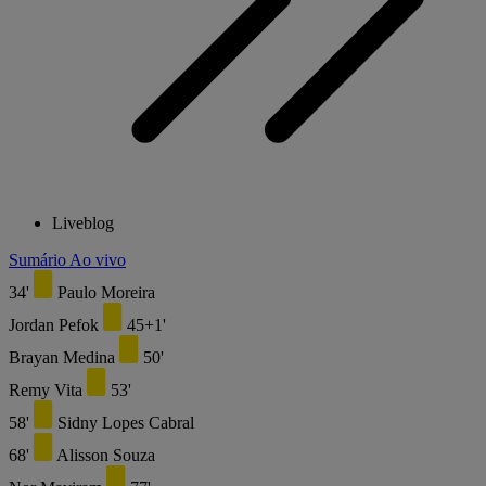
Liveblog
Sumário
Ao vivo
34'
Paulo Moreira
Jordan Pefok
45+1'
Brayan Medina
50'
Remy Vita
53'
58'
Sidny Lopes Cabral
68'
Alisson Souza