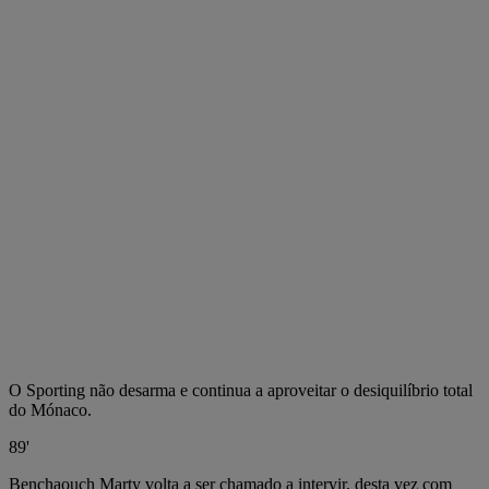
O Sporting não desarma e continua a aproveitar o desiquilíbrio total
do Mónaco.
89'
Benchaouch Marty volta a ser chamado a intervir, desta vez com