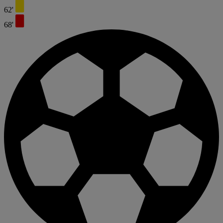
62'
68'