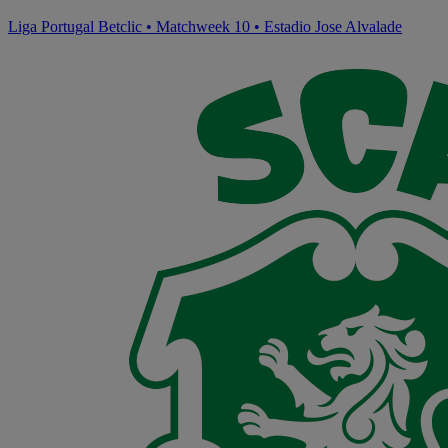
Liga Portugal Betclic
•
Matchweek 10
•
Estadio Jose Alvalade