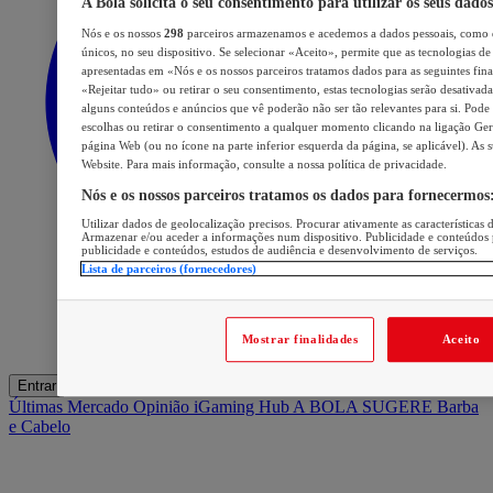
A Bola solicita o seu consentimento para utilizar os seus dados
Nós e os nossos
298
parceiros armazenamos e acedemos a dados pessoais, como d
únicos, no seu dispositivo. Se selecionar «Aceito», permite que as tecnologias de 
apresentadas em «Nós e os nossos parceiros tratamos dados para as seguintes final
«Rejeitar tudo» ou retirar o seu consentimento, estas tecnologias serão desativada
alguns conteúdos e anúncios que vê poderão não ser tão relevantes para si. Pode v
escolhas ou retirar o consentimento a qualquer momento clicando na ligação Gerir
página Web (ou no ícone na parte inferior esquerda da página, se aplicável). As 
Website. Para mais informação, consulte a nossa política de privacidade.
Nós e os nossos parceiros tratamos os dados para fornecermos
Utilizar dados de geolocalização precisos. Procurar ativamente as características d
Armazenar e/ou aceder a informações num dispositivo. Publicidade e conteúdos 
publicidade e conteúdos, estudos de audiência e desenvolvimento de serviços.
Lista de parceiros (fornecedores)
Mostrar finalidades
Aceito
Entrar
Últimas
Mercado
Opinião
iGaming Hub
A BOLA SUGERE
Barba
e Cabelo