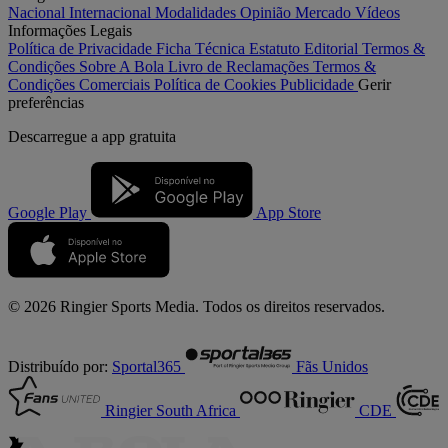
Nacional
Internacional
Modalidades
Opinião
Mercado
Vídeos
Informações Legais
Política de Privacidade
Ficha Técnica
Estatuto Editorial
Termos &
Condições
Sobre A Bola
Livro de Reclamações
Termos &
Condições Comerciais
Política de Cookies
Publicidade
Gerir
preferências
Descarregue a
app gratuita
Google Play
App Store
© 2026 Ringier Sports Media. Todos os direitos reservados.
Distribuído por:
Sportal365
Fãs Unidos
Ringier South Africa
CDE