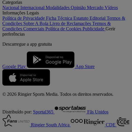
Categorias
Nacional
Internacional
Modalidades
Opinião
Mercado
Vídeos
Informações Legais
Política de Privacidade
Ficha Técnica
Estatuto Editorial
Termos &
Condições
Sobre A Bola
Livro de Reclamações
Termos &
Condições Comerciais
Política de Cookies
Publicidade
Gerir
preferências
Descarregue a
app gratuita
Google Play
App Store
© 2026 Ringier Sports Media. Todos os direitos reservados.
Distribuído por:
Sportal365
Fãs Unidos
Ringier South Africa
CDE