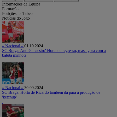
Informações da Equipa
Formação
Posições na Tabela
Notícias do Jogo
// Nacional //
01.10.2024
SC Braga: André 'maestro' Horta de regresso, mas agora com a
batuta minhota
// Nacional //
30.09.2024
SC Braga: Horta de Ricardo também dá para a produção de
'ketchup'