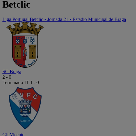
Betclic
Liga Portugal Betclic
•
Jornada 21
•
Estadio Municipal de Braga
SC Braga
2
-
0
Terminado
IT 1 - 0
Gil Vicente