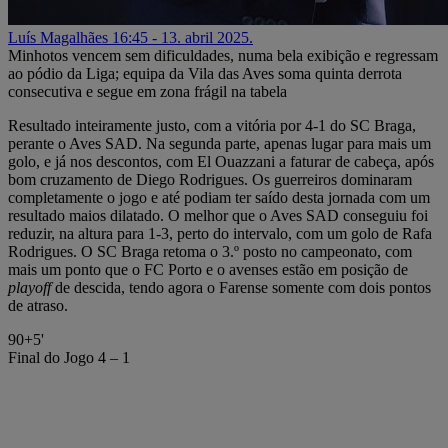
Luís Magalhães
16:45 - 13. abril 2025.
Minhotos vencem sem dificuldades, numa bela exibição e regressam
ao pódio da Liga; equipa da Vila das Aves soma quinta derrota
consecutiva e segue em zona frágil na tabela
Resultado inteiramente justo, com a vitória por 4-1 do SC Braga,
perante o Aves SAD. Na segunda parte, apenas lugar para mais um
golo, e já nos descontos, com El Ouazzani a faturar de cabeça, após
bom cruzamento de Diego Rodrigues. Os guerreiros dominaram
completamente o jogo e até podiam ter saído desta jornada com um
resultado maios dilatado. O melhor que o Aves SAD conseguiu foi
reduzir, na altura para 1-3, perto do intervalo, com um golo de Rafa
Rodrigues. O SC Braga retoma o 3.º posto no campeonato, com
mais um ponto que o FC Porto e o avenses estão em posição de
playoff
de descida, tendo agora o Farense somente com dois pontos
de atraso.
90+5'
Final do Jogo
4 – 1