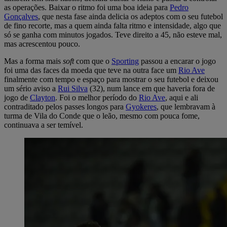
as operações. Baixar o ritmo foi uma boa ideia para
Pedro
Gonçalves
, que nesta fase ainda delicia os adeptos com o seu futebol
de fino recorte, mas a quem ainda falta ritmo e intensidade, algo que
só se ganha com minutos jogados. Teve direito a 45, não esteve mal,
mas acrescentou pouco.
Mas a forma mais
soft
com que o
Sporting
passou a encarar o jogo
foi uma das faces da moeda que teve na outra face um
Rio Ave
finalmente com tempo e espaço para mostrar o seu futebol e deixou
um sério aviso a
Rui Silva
(32), num lance em que haveria fora de
jogo de
Clayton
. Foi o melhor período do
Rio Ave
, aqui e ali
contraditado pelos passes longos para
Gyokeres
, que lembravam à
turma de Vila do Conde que o leão, mesmo com pouca fome,
continuava a ser temível.