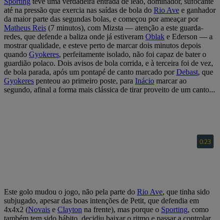
Sporting
teve uma verdadeira entrada de leão, dominador, sufocante
até na pressão que exercia nas saídas de bola do
Rio Ave
e ganhador
da maior parte das segundas bolas, e começou por ameaçar por
Matheus Reis
(7 minutos), com Mizsta — atenção a este guarda-
redes, que defende a baliza onde já estiveram
Oblak
e Ederson — a
mostrar qualidade, e esteve perto de marcar dois minutos depois
quando
Gyokeres
, perfeitamente isolado, não foi capaz de bater o
guardião polaco. Dois avisos de bola corrida, e à terceira foi de vez,
de bola parada, após um pontapé de canto marcado por
Debast
, que
Gyokeres
penteou ao primeiro poste, para
Inácio
marcar ao
segundo, afinal a forma mais clássica de tirar proveito de um canto...
Este golo mudou o jogo, não pela parte do
Rio Ave
, que tinha sido
subjugado, apesar das boas intenções de Petit, que defendia em
4x4x2 (
Novais
e
Clayton
na frente), mas porque o
Sporting
, como
também tem sido hábito, decidiu baixar o ritmo e passar a controlar