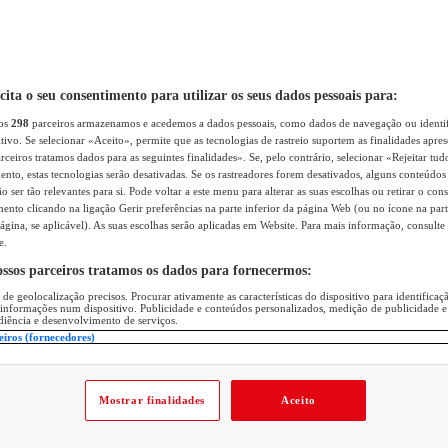
icita o seu consentimento para utilizar os seus dados pessoais para:
sos
298
parceiros armazenamos e acedemos a dados pessoais, como dados de navegação ou identif
itivo. Se selecionar «Aceito», permite que as tecnologias de rastreio suportem as finalidades apr
rceiros tratamos dados para as seguintes finalidades». Se, pelo contrário, selecionar «Rejeitar tud
ento, estas tecnologias serão desativadas. Se os rastreadores forem desativados, alguns conteúdo
 ser tão relevantes para si. Pode voltar a este menu para alterar as suas escolhas ou retirar o con
nto clicando na ligação Gerir preferências na parte inferior da página Web (ou no ícone na part
ágina, se aplicável). As suas escolhas serão aplicadas em Website. Para mais informação, consulte 
e.
ossos parceiros tratamos os dados para fornecermos:
 de geolocalização precisos. Procurar ativamente as características do dispositivo para identifica
 informações num dispositivo. Publicidade e conteúdos personalizados, medição de publicidade e
diência e desenvolvimento de serviços.
eiros (fornecedores)
Mostrar finalidades
Aceito