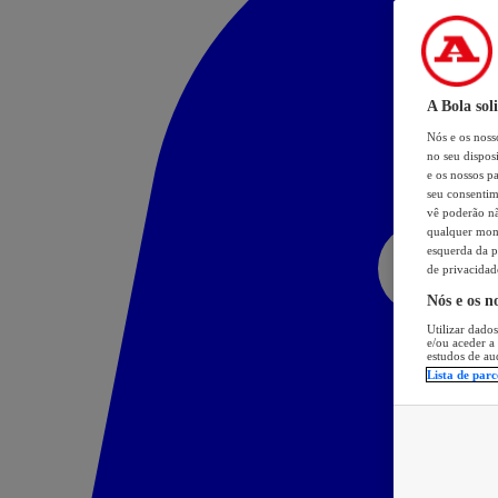
A Bola sol
Nós e os nos
no seu dispos
e os nossos pa
seu consentim
vê poderão não
qualquer mome
esquerda da p
de privacidad
Nós e os n
Utilizar dados
e/ou aceder a
estudos de au
Lista de parc