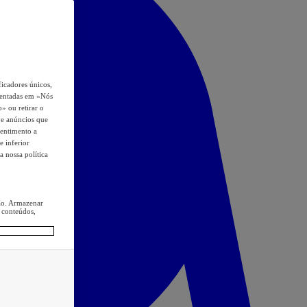
icadores únicos,
esentadas em «Nós
o» ou retirar o
s e anúncios que
sentimento a
e inferior
a nossa política
ção. Armazenar
 conteúdos,