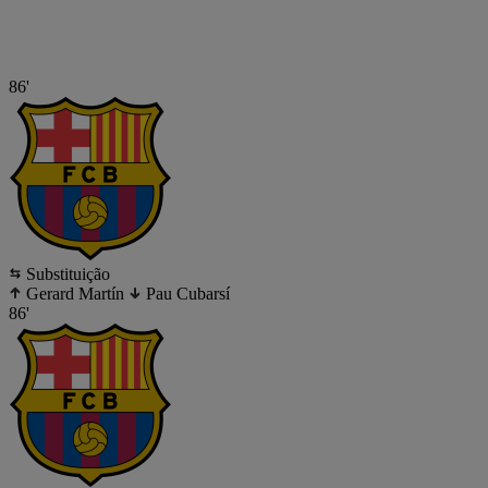
86'
Substituição
Gerard Martín
Pau Cubarsí
86'