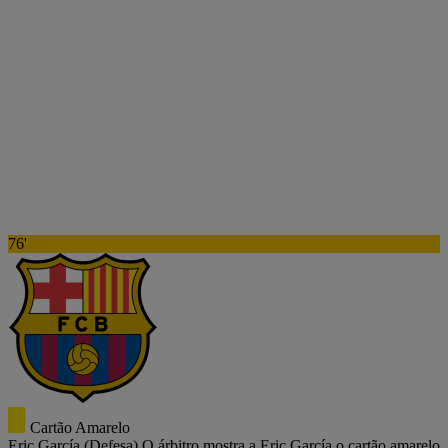
76'
Cartão Amarelo
Eric García
(Defesa)
O árbitro mostra a Eric García o cartão amarelo