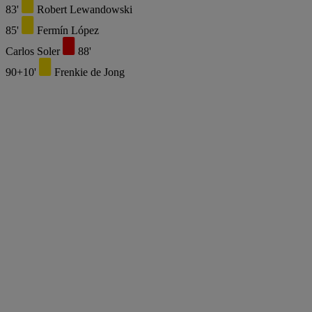
83'
Robert Lewandowski
85'
Fermín López
Carlos Soler
88'
90+10'
Frenkie de Jong