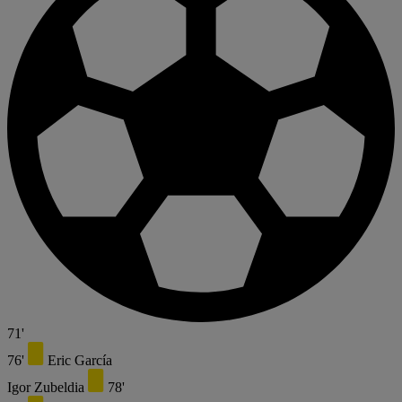
71'
76'
Eric García
Igor Zubeldia
78'