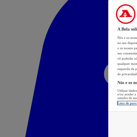
A Bola sol
Nós e os nos
no seu dispos
e os nossos pa
seu consentim
vê poderão não
qualquer mome
esquerda da p
de privacidad
Nós e os n
Utilizar dados
e/ou aceder a
estudos de au
Lista de parc