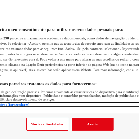
icita o seu consentimento para utilizar os seus dados pessoais para:
sos
298
parceiros armazenamos e acedemos a dados pessoais, como dados de navegação ou identif
itivo. Se selecionar «Aceito», permite que as tecnologias de rastreio suportem as finalidades apr
rceiros tratamos dados para as seguintes finalidades». Se, pelo contrário, selecionar «Rejeitar tud
ento, estas tecnologias serão desativadas. Se os rastreadores forem desativados, alguns conteúdo
 ser tão relevantes para si. Pode voltar a este menu para alterar as suas escolhas ou retirar o con
nto clicando na ligação Gerir preferências na parte inferior da página Web (ou no ícone na part
ágina, se aplicável). As suas escolhas serão aplicadas em Website. Para mais informação, consulte 
e.
ossos parceiros tratamos os dados para fornecermos:
 de geolocalização precisos. Procurar ativamente as características do dispositivo para identifica
 informações num dispositivo. Publicidade e conteúdos personalizados, medição de publicidade e
diência e desenvolvimento de serviços.
eiros (fornecedores)
Mostrar finalidades
Aceito