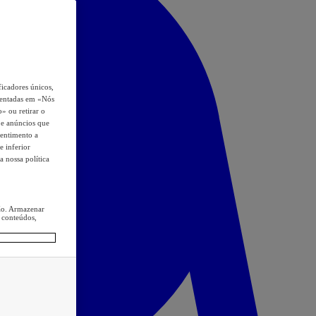
icadores únicos,
esentadas em «Nós
o» ou retirar o
s e anúncios que
sentimento a
e inferior
a nossa política
ção. Armazenar
 conteúdos,