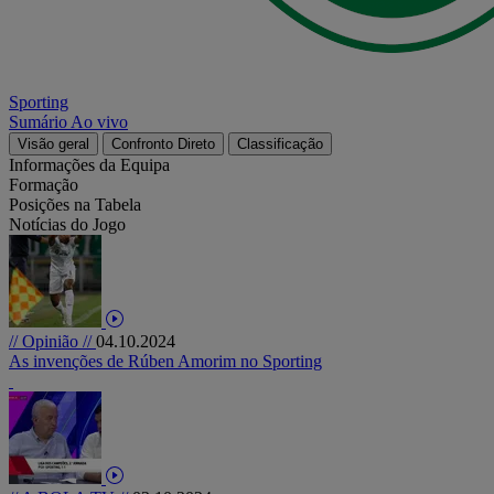
Sporting
Sumário
Ao vivo
Visão geral
Confronto Direto
Classificação
Informações da Equipa
Formação
Posições na Tabela
Notícias do Jogo
// Opinião //
04.10.2024
As invenções de Rúben Amorim no Sporting