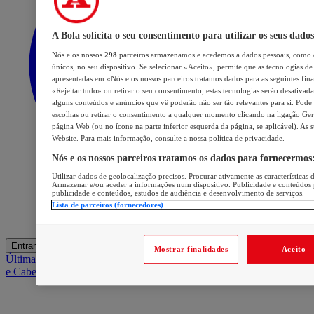
A Bola solicita o seu consentimento para utilizar os seus dados
Nós e os nossos
298
parceiros armazenamos e acedemos a dados pessoais, como d
únicos, no seu dispositivo. Se selecionar «Aceito», permite que as tecnologias de 
apresentadas em «Nós e os nossos parceiros tratamos dados para as seguintes final
«Rejeitar tudo» ou retirar o seu consentimento, estas tecnologias serão desativada
alguns conteúdos e anúncios que vê poderão não ser tão relevantes para si. Pode v
escolhas ou retirar o consentimento a qualquer momento clicando na ligação Gerir
página Web (ou no ícone na parte inferior esquerda da página, se aplicável). As 
Website. Para mais informação, consulte a nossa política de privacidade.
Nós e os nossos parceiros tratamos os dados para fornecermos
Utilizar dados de geolocalização precisos. Procurar ativamente as características d
Armazenar e/ou aceder a informações num dispositivo. Publicidade e conteúdos 
publicidade e conteúdos, estudos de audiência e desenvolvimento de serviços.
Lista de parceiros (fornecedores)
Entrar
Mostrar finalidades
Aceito
Últimas
Mercado
Opinião
iGaming Hub
A BOLA SUGERE
Barba
e Cabelo