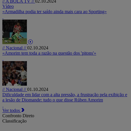
// A BOLA TV //
02.10.2024
Vídeo
«Armadilha podia ter saído ainda mais cara ao Sporting»
// Nacional //
02.10.2024
«Amorim tem toda a razão na questão dos 'pitons'»
// Nacional //
01.10.2024
Dificuldade em lidar com a alta pressão, a frustração pela exibição e
a lesão de Diomande: tudo o que disse Rúben Amorim
Ver todos
Confronto Direto
Classificação