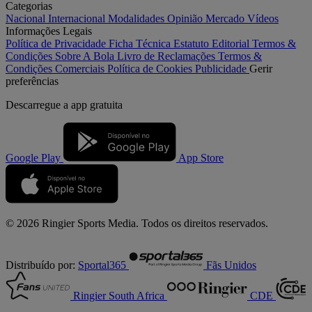
Categorias
Nacional
Internacional
Modalidades
Opinião
Mercado
Vídeos
Informações Legais
Política de Privacidade
Ficha Técnica
Estatuto Editorial
Termos &
Condições
Sobre A Bola
Livro de Reclamações
Termos &
Condições Comerciais
Política de Cookies
Publicidade
Gerir
preferências
Descarregue a
app gratuita
Google Play
App Store
© 2026 Ringier Sports Media. Todos os direitos reservados.
Distribuído por:
Sportal365
Fãs Unidos
Ringier South Africa
CDE