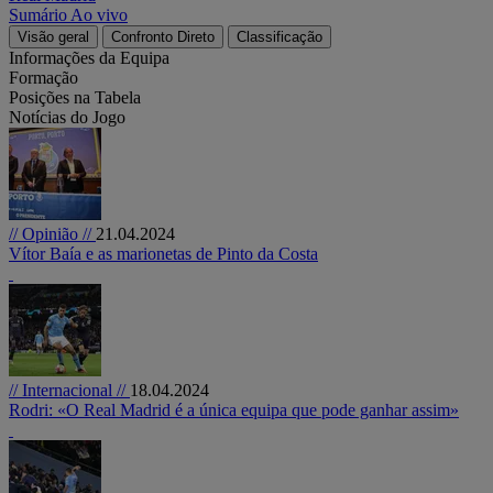
Sumário
Ao vivo
Visão geral
Confronto Direto
Classificação
Informações da Equipa
Formação
Posições na Tabela
Notícias do Jogo
// Opinião //
21.04.2024
Vítor Baía e as marionetas de Pinto da Costa
// Internacional //
18.04.2024
Rodri: «O Real Madrid é a única equipa que pode ganhar assim»