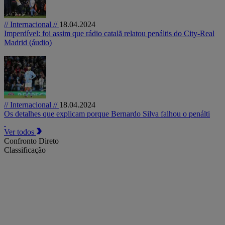
// Internacional //
18.04.2024
Imperdível: foi assim que rádio catalã relatou penáltis do City-Real
Madrid (áudio)
// Internacional //
18.04.2024
Os detalhes que explicam porque Bernardo Silva falhou o penálti
Ver todos
Confronto Direto
Classificação