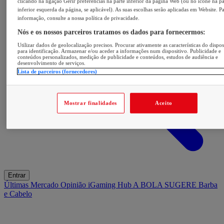
clicando na ligação Gerir preferências na parte inferior da página Web (ou no ícone na pa
inferior esquerda da página, se aplicável). As suas escolhas serão aplicadas em Website. P
informação, consulte a nossa política de privacidade.
Nós e os nossos parceiros tratamos os dados para fornecermos:
Utilizar dados de geolocalização precisos. Procurar ativamente as características do dispos
para identificação. Armazenar e/ou aceder a informações num dispositivo. Publicidade e
conteúdos personalizados, medição de publicidade e conteúdos, estudos de audiência e
desenvolvimento de serviços.
Lista de parceiros (fornecedores)
Mostrar finalidades
Aceito
Entrar
Últimas
Mercado
Opinião
iGaming Hub
A BOLA SUGERE
Barba
e Cabelo