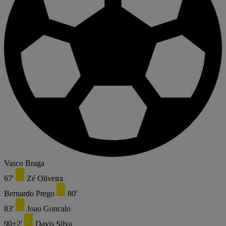
Vasco Braga
67'
Zé Oliveira
Bernardo Prego
80'
83'
Joao Goncalo
90+2'
Davis Silva