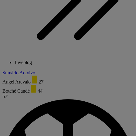
Liveblog
Sumário
Ao vivo
Angel Arevalo
27'
Botché Candé
44'
57'