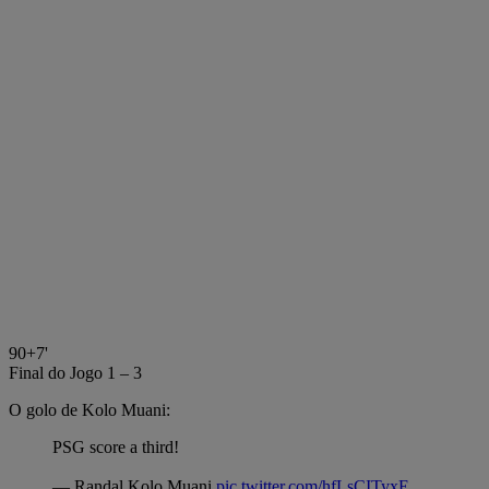
90+7'
Final do Jogo
1 – 3
O golo de Kolo Muani:
PSG score a third!
— Randal Kolo Muani
pic.twitter.com/hfLsCITyxE