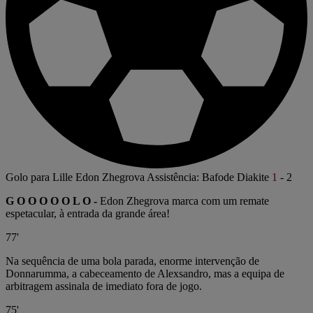
Golo para Lille
Edon Zhegrova
Assistência: Bafode Diakite
1
-
2
G O O O O O L O -
Edon Zhegrova marca com um remate
espetacular, à entrada da grande área!
77'
Na sequência de uma bola parada, enorme intervenção de
Donnarumma, a cabeceamento de Alexsandro, mas a equipa de
arbitragem assinala de imediato fora de jogo.
75'