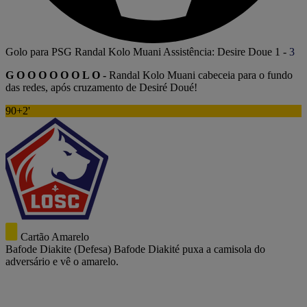
Golo para PSG
Randal Kolo Muani
Assistência: Desire Doue
1
-
3
G O O O O O O L O -
Randal Kolo Muani cabeceia para o fundo
das redes, após cruzamento de Desiré Doué!
90+2'
Cartão Amarelo
Bafode Diakite
(Defesa)
Bafode Diakité puxa a camisola do
adversário e vê o amarelo.