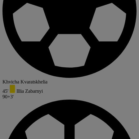
Khvicha Kvaratskhelia
45'
Illia Zabarnyi
90+3'