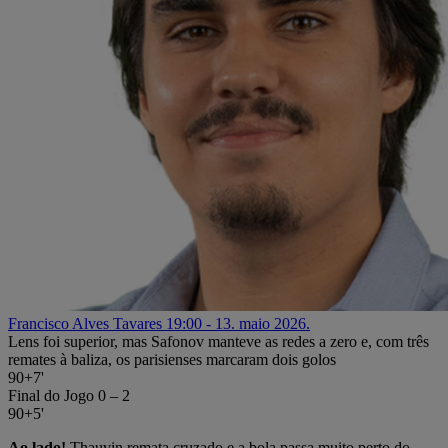
Francisco Alves Tavares
19:00 - 13. maio 2026.
Lens foi superior, mas Safonov manteve as redes a zero e, com três
remates à baliza, os parisienses marcaram dois golos
90+7'
Final do Jogo
0 – 2
90+5'
Ao lado!
Thauvin remata cruzado e a bola passa muito perto do