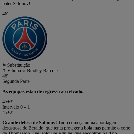
bater Safonov!
46'
Substituição
Vitinha
Bradley Barcola
46'
Segunda Parte
As equipas estão de regresso ao relvado.
45+3'
Intervalo
0 – 1
45+2'
Grande defesa de Safonov!
Tudo começa numa abordagem
desastrosa de Beraldo, que tenta proteger a bola mas permite o corte
de Thomasson. Daí isolou-se Aguilar, que encontrou Said no