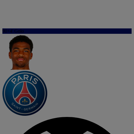
90+4'
Golo