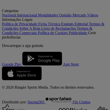
Categorias
Nacional
Internacional
Modalidades
Opinião
Mercado
Vídeos
Informações Legais
Política de Privacidade
Ficha Técnica
Estatuto Editorial
Termos &
Condições
Sobre A Bola
Livro de Reclamações
Termos &
Condições Comerciais
Política de Cookies
Publicidade
Gerir
preferências
Descarregue a
app gratuita
Google Play
App Store
© 2026 Ringier Sports Media. Todos os direitos reservados.
Distribuído por:
Sportal365
Fãs Unidos