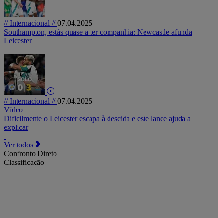
// Internacional //
07.04.2025
Southampton, estás quase a ter companhia: Newcastle afunda
Leicester
// Internacional //
07.04.2025
Vídeo
Dificilmente o Leicester escapa à descida e este lance ajuda a
explicar
Ver todos
Confronto Direto
Classificação