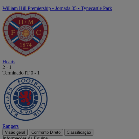
William Hill Premiership
•
Jornada 35
•
Tynecastle Park
Hearts
2
-
1
Terminado
IT 0 - 1
Rangers
Visão geral
Confronto Direto
Classificação
Informações da Equipa