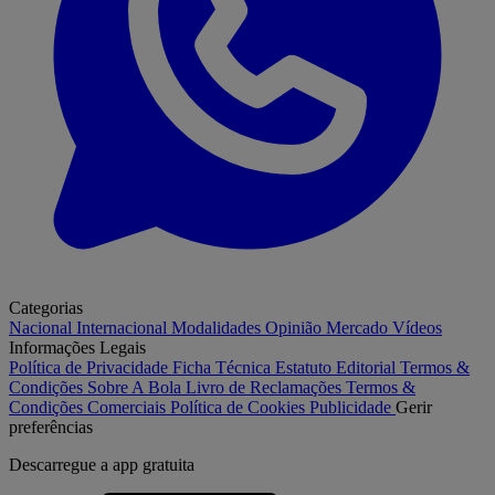
Categorias
Nacional
Internacional
Modalidades
Opinião
Mercado
Vídeos
Informações Legais
Política de Privacidade
Ficha Técnica
Estatuto Editorial
Termos &
Condições
Sobre A Bola
Livro de Reclamações
Termos &
Condições Comerciais
Política de Cookies
Publicidade
Gerir
preferências
Descarregue a
app gratuita