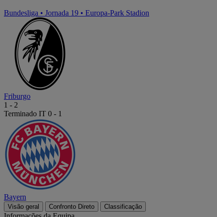
Bundesliga
•
Jornada 19
•
Europa-Park Stadion
Friburgo
1
-
2
Terminado
IT 0 - 1
Bayern
Visão geral
Confronto Direto
Classificação
Informações da Equipa