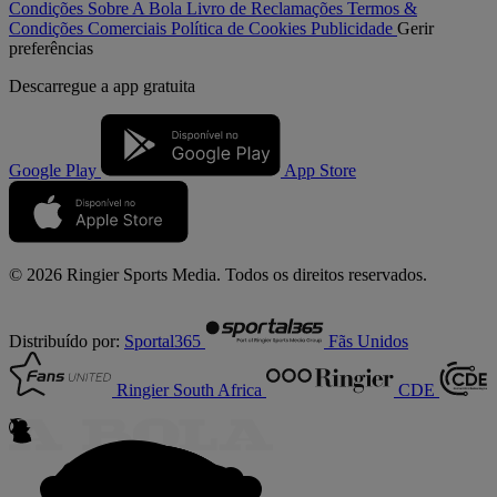
Condições
Sobre A Bola
Livro de Reclamações
Termos &
Condições Comerciais
Política de Cookies
Publicidade
Gerir
preferências
Descarregue a
app gratuita
Google Play
App Store
© 2026 Ringier Sports Media. Todos os direitos reservados.
Distribuído por:
Sportal365
Fãs Unidos
Ringier South Africa
CDE