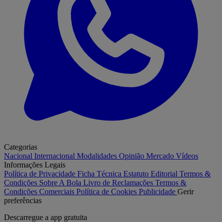
Categorias
Nacional
Internacional
Modalidades
Opinião
Mercado
Vídeos
Informações Legais
Política de Privacidade
Ficha Técnica
Estatuto Editorial
Termos &
Condições
Sobre A Bola
Livro de Reclamações
Termos &
Condições Comerciais
Política de Cookies
Publicidade
Gerir
preferências
Descarregue a
app gratuita