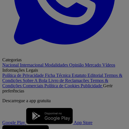
Categorias
Nacional
Internacional
Modalidades
Opinião
Mercado
Vídeos
Informações Legais
Política de Privacidade
Ficha Técnica
Estatuto Editorial
Termos &
Condições
Sobre A Bola
Livro de Reclamações
Termos &
Condições Comerciais
Política de Cookies
Publicidade
Gerir
preferências
Descarregue a
app gratuita
Google Play
App Store