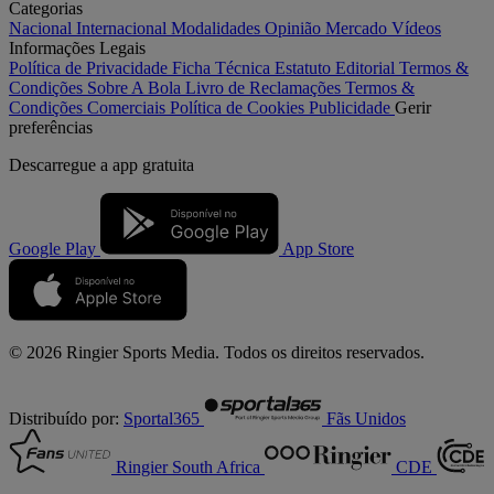
Categorias
Nacional
Internacional
Modalidades
Opinião
Mercado
Vídeos
Informações Legais
Política de Privacidade
Ficha Técnica
Estatuto Editorial
Termos &
Condições
Sobre A Bola
Livro de Reclamações
Termos &
Condições Comerciais
Política de Cookies
Publicidade
Gerir
preferências
Descarregue a
app gratuita
Google Play
App Store
© 2026 Ringier Sports Media. Todos os direitos reservados.
Distribuído por:
Sportal365
Fãs Unidos
Ringier South Africa
CDE