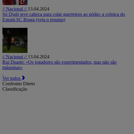
// Nacional //
13.04.2024
Só Djaló teve cabeça para colar guerreiros ao pódio: a crónica do
Estoril-SC Braga (veja o resumo)
// Nacional //
13.04.2024
Rui Duarte: «Os jogadores são experimentados, mas não são
máquinas»
Ver todos
Confronto Direto
Classificação